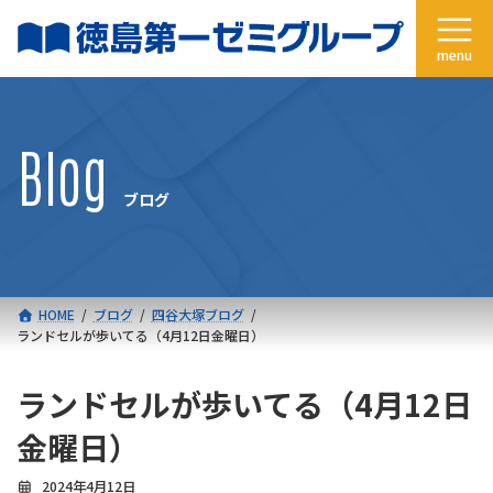
コ
ナ
ン
ビ
テ
ゲ
ン
ー
ツ
シ
へ
ョ
Blog
ス
ン
キ
に
ブログ
ッ
移
プ
動
HOME
ブログ
四谷大塚ブログ
ランドセルが歩いてる（4月12日金曜日）
ランドセルが歩いてる（4月12日
金曜日）
2024年4月12日