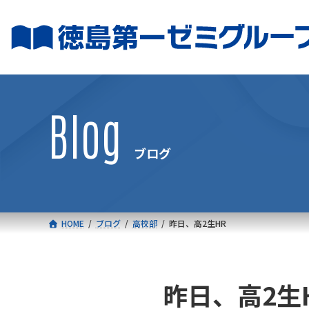
コ
ナ
ン
ビ
テ
ゲ
ン
ー
ツ
シ
へ
ョ
Blog
ス
ン
キ
に
ブログ
ッ
移
プ
動
HOME
ブログ
高校部
昨日、高2生HR
昨日、高2生