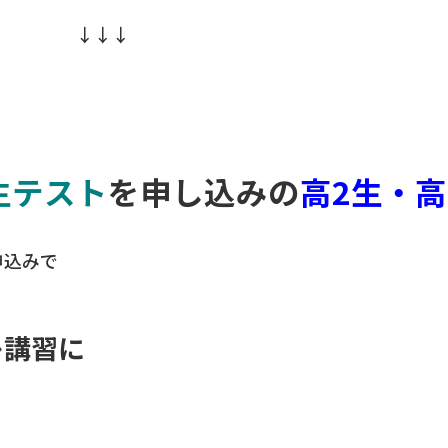
↓ ↓↓↓
生テスト
を申し込みの
高2生・高
申込みで
レ講習に
。