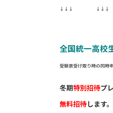
↓↓↓ ↓↓
全国統一高校
受験票受け取り時の同時
冬期
特別招待
プ
無料招待
します