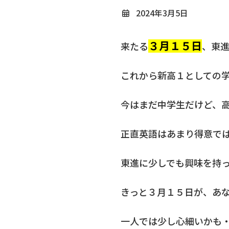
2024年3月5日
３月１５日
来たる
、東
これから新高１としての
今はまだ中学生だけど、
正直英語はあまり得意で
東進に少しでも興味を持
きっと３月１５日が、あ
一人では少し心細いかも