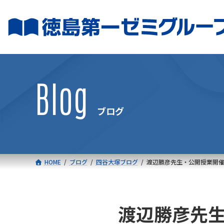
コ
ナ
ン
ビ
テ
ゲ
ン
ー
ツ
シ
へ
ョ
Blog
ス
ン
キ
に
ブログ
ッ
移
プ
動
HOME
ブログ
四谷大塚ブログ
渡辺勝彦先生・公開授業開
渡辺勝彦先