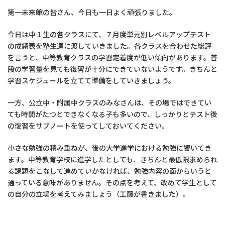
第一未来館の皆さん、今日も一日よく頑張りました。
今日は中１生の各クラスにて、７月度単元別レベルアップテスト
の成績表を塾生達に渡していきました。各クラスを合わせた総評
を言うと、中等教育クラスの学習定着度が低い傾向があります。普
段の学習量を見ても復習が十分にできていないようです。きちんと
学習スケジュールを立てて準備をしていきましょう。
一方、公立中・附属中クラスのみなさんは、その場ではできてい
ても時間がたつとできなくなる子も多いので、しっかりとテスト後
の復習をサブノートを使ってしておいてください。
小さな勉強の積み重ねが、後の大学進学における勉強に響いてき
ます。中等教育学校に進学したとしても、きちんと最低限求められ
る課題をこなして進めていかなければ、勉強内容の面からいうと
通っている意味がありません。その点を考えて、改めて学生として
の自分の立場を考えてみましょう（工藤が書きました）。