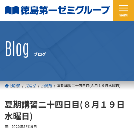
コ
ナ
ン
ビ
テ
ゲ
ン
ー
ツ
シ
へ
ョ
Blog
ス
ン
キ
に
ブログ
ッ
移
プ
動
HOME
ブログ
小学部
夏期講習二十四日目(８月１９日水曜日)
夏期講習二十四日目(８月１９日
水曜日)
2020年8月19日