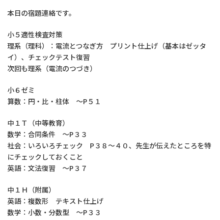
本日の宿題連絡です。
小５適性検査対策
理系（理科）：電流とつなぎ方 プリント仕上げ（基本はゼッタ
イ）、チェックテスト復習
次回も理系（電流のつづき）
小６ゼミ
算数：円・比・柱体 ～P５１
中１Ｔ（中等教育）
数学：合同条件 ～P３３
社会：いろいろチェック P３８～４０、先生が伝えたところを特
にチェックしておくこと
英語：文法復習 ～P３７
中１Ｈ（附属）
英語：複数形 テキスト仕上げ
数学：小数・分数型 ～P３３