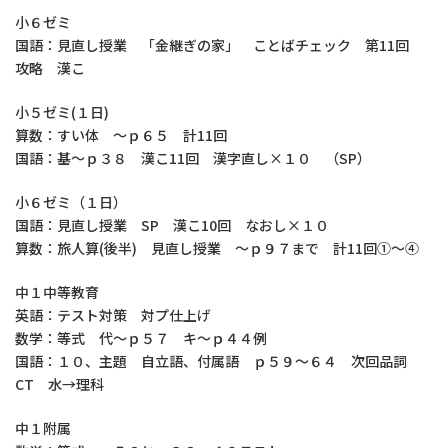
小６ゼミ
国語：見直し授業 「金継ぎの家」 ことばチェック 第11回
攻略 漢こ
小５ゼミ(１日)
算数：すい体 ～ｐ６５ 計11回
国語：基～ｐ３８ 漢こ11回 漢字直し×１０ （SP）
小６ゼミ（１日）
国語：見直し授業 SP 漢こ10回 なおし×１０
算数：旅人算(後半) 見直し授業 ～ｐ９７まで 計11回①～④
中１中等教育
英語：テスト対策 対プ仕上げ
数学：等式 代～ｐ５７ キ～ｐ４４例
国語：１０、主題 自立語、付属語 ｐ５９～６４ 次回品詞
CT 水→理科
中１附属