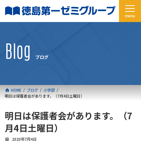
コ
ナ
ン
ビ
テ
ゲ
ン
ー
ツ
シ
へ
ョ
Blog
ス
ン
キ
に
ブログ
ッ
移
プ
動
HOME
ブログ
小学部
明日は保護者会があります。（7月4日土曜日）
明日は保護者会があります。（7
月4日土曜日）
2020年7月4日