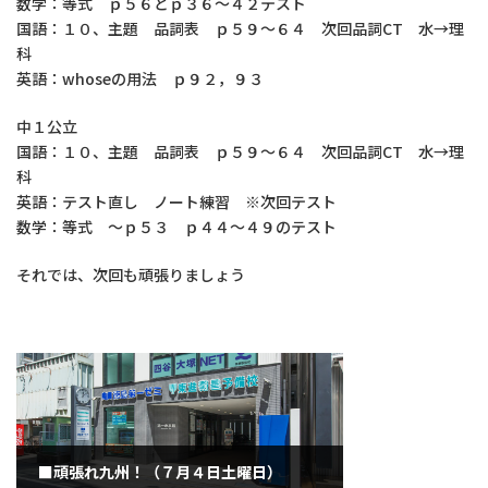
数学：等式 ｐ５６とｐ３６～４２テスト
国語：１０、主題 品詞表 ｐ５９～６４ 次回品詞CT 水→理
科
英語：whoseの用法 ｐ９２，９３
中１公立
国語：１０、主題 品詞表 ｐ５９～６４ 次回品詞CT 水→理
科
英語：テスト直し ノート練習 ※次回テスト
数学：等式 ～ｐ５３ ｐ４４～４９のテスト
それでは、次回も頑張りましょう
■頑張れ九州！（７月４日土曜日）