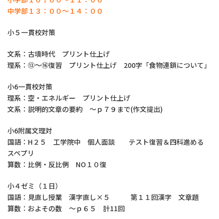
中学部１３：００～１４：００
小５一貫校対策
文系：古墳時代 プリント仕上げ
理系：⑬～⑯復習 プリント仕上げ 200字「食物連鎖について」
小6一貫校対策
理系：空・エネルギー プリント仕上げ
文系：説明的文章の要約 ～ｐ７９まで(作文提出)
小6附属文理対
国語：H２５ 工学院中 個人面談 テスト復習＆四科進める
スペプリ
算数：比例・反比例 NO１０復
小４ゼミ（１日）
国語：見直し授業 漢字直し×５ 第１１回漢字 文章題
算数：およその数 ～ｐ６５ 計11回