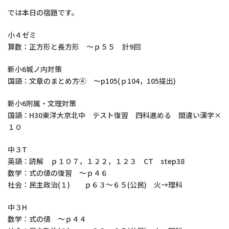
では本日の宿題です。
小４ゼミ
算数：正方形と長方形 ～ｐ５５ 計9回
新小6城ノ内対策
国語：文章のまとめ方④ ～p105(ｐ104，105提出)
新小6附属・文理対策
国語：H30東洋大京北中 テスト復習 四科進める 間違い漢字×
１０
中３T
英語：読解 ｐ１０７，１２２，１２３ CT step38
数学：式の値の復習 ～ｐ４６
社会：民主政治(１) ｐ６３～６５(公民) 火→理科
中３H
数学：式の値 ～ｐ４４