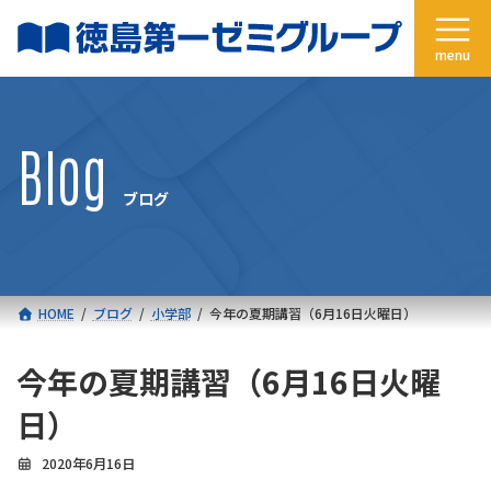
コ
ナ
ン
ビ
テ
ゲ
ン
ー
ツ
シ
へ
ョ
Blog
ス
ン
キ
に
ブログ
ッ
移
プ
動
HOME
ブログ
小学部
今年の夏期講習（6月16日火曜日）
今年の夏期講習（6月16日火曜
日）
2020年6月16日