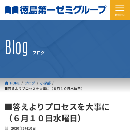
コ
ナ
ン
ビ
テ
ゲ
ン
ー
ツ
シ
へ
ョ
Blog
ス
ン
キ
に
ブログ
ッ
移
プ
動
HOME
ブログ
小学部
■答えよりプロセスを大事に（６月１０日水曜日）
■答えよりプロセスを大事に
（６月１０日水曜日）
2020年6月10日