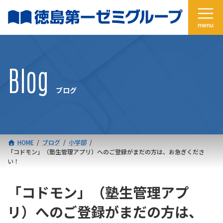
コ
ナ
ン
ビ
テ
ゲ
ン
ー
ツ
シ
へ
ョ
Blog
ス
ン
キ
に
ブログ
ッ
移
プ
動
HOME
ブログ
小学部
「コドモン」（塾生管理アプリ）へのご登録がまだの方は、お急ぎくださ
い！
「コドモン」（塾生管理アプ
リ）へのご登録がまだの方は、