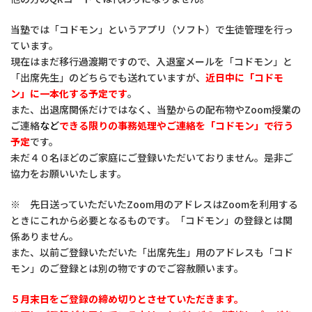
当塾では「コドモン」というアプリ（ソフト）で生徒管理を行っ
ています。
現在はまだ移行過渡期ですので、入退室メールを「コドモン」と
「出席先生」のどちらでも送れていますが、
近日中に「コドモ
ン」に一本化する予定です
。
また、出退席関係だけではなく、当塾からの配布物やZoom授業の
ご連絡
など
できる限りの
事務処理やご連絡を「コドモン」で行う
予定
です。
未だ４０名ほどのご家庭にご登録いただいておりません。是非ご
協力をお願いいたします。
※ 先日送っていただいたZoom用のアドレスはZoomを利用する
ときにこれから必要となるものです。「コドモン」の登録とは関
係ありません。
また、以前ご登録いただいた「出席先生」用のアドレスも「コド
モン」のご登録とは別の物ですのでご容赦願います。
５月末日をご登録の締め切りとさせていただきます。