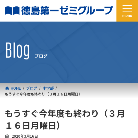
コ
ナ
ン
ビ
テ
ゲ
ン
ー
ツ
シ
へ
ョ
Blog
ス
ン
キ
に
ブログ
ッ
移
プ
動
HOME
ブログ
小学部
もうすぐ今年度も終わり（３月１６日月曜日）
もうすぐ今年度も終わり（３月
１６日月曜日）
2020年3月16日