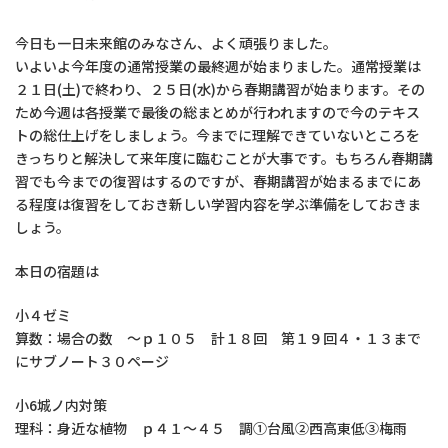
今日も一日未来館のみなさん、よく頑張りました。
いよいよ今年度の通常授業の最終週が始まりました。通常授業は
２１日(土)で終わり、２５日(水)から春期講習が始まります。その
ため今週は各授業で最後の総まとめが行われますので今のテキス
トの総仕上げをしましょう。今までに理解できていないところを
きっちりと解決して来年度に臨むことが大事です。もちろん春期講
習でも今までの復習はするのですが、春期講習が始まるまでにあ
る程度は復習をしておき新しい学習内容を学ぶ準備をしておきま
しょう。
本日の宿題は
小４ゼミ
算数：場合の数 ～ｐ１０５ 計１８回 第１９回４・１３まで
にサブノート３０ページ
小6城ノ内対策
理科：身近な植物 ｐ４１～４５ 調①台風②西高東低③梅雨