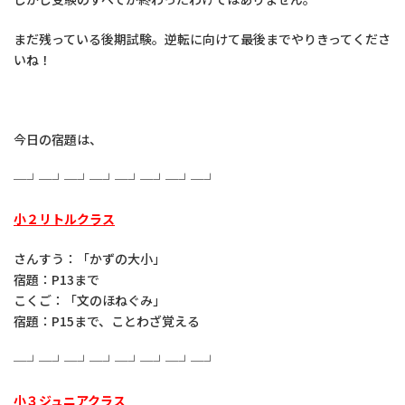
まだ残っている後期試験。逆転に向けて最後までやりきってくださ
いね！
今日の宿題は、
─┘─┘─┘─┘─┘─┘─┘─┘
小２リトルクラス
さんすう：「かずの大小」
宿題：P13まで
こくご：「文のほねぐみ」
宿題：P15まで、ことわざ覚える
─┘─┘─┘─┘─┘─┘─┘─┘
小３ジュニアクラス