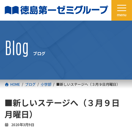
コ
ナ
ン
ビ
テ
ゲ
ン
ー
ツ
シ
へ
ョ
Blog
ス
ン
キ
に
ブログ
ッ
移
プ
動
HOME
ブログ
小学部
■新しいステージへ（３月９日月曜日）
■新しいステージへ（３月９日
月曜日）
2020年3月9日