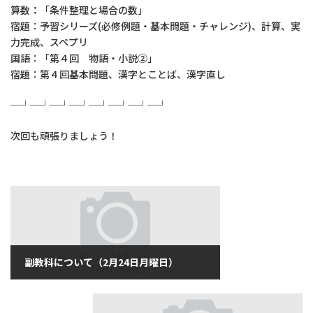
算数
：
「条件整理と場合の数」
宿題：予習シリーズ(必修例題・基本問題・チャレンジ)、計算、実
力完成、スペプリ
国語：「第４回 物語・小説②」
宿題：第４回基本問題、漢字とことば、漢字直し
─┘─┘─┘─┘─┘─┘─┘─┘
次回も頑張りましょう！
副教科について（2月24日月曜日）
2020年2月24日