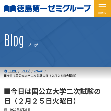
コ
ナ
ン
ビ
テ
ゲ
ン
ー
ツ
シ
へ
ョ
Blog
ス
ン
キ
に
ブログ
ッ
移
プ
動
HOME
ブログ
小学部
■今日は国公立大学二次試験の日（２月２５日火曜日）
■今日は国公立大学二次試験の
日（２月２５日火曜日）
2020年2月25日