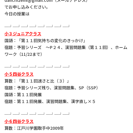
daiichizemi@gmail.com（メールアドレス）
でお申し込みください。
今日の授業は
─┘─┘─┘─┘─┘─┘─┘─┘
小３ジュニアクラス
国語：「第１１回気持ちの変化のきっかけ」
宿題：予習シリーズ ～P２４、演習問題集（第１１回）、ホーム
ワーク（11/22まで）
─┘─┘─┘─┘─┘─┘─┘─┘
小５四谷クラス
算数：「第１１回速さと比（３）」
宿題：予習シリーズ残り、演習問題集、SP（SSP）
国語：第１１回発展
宿題：第１１回発展、演習問題集、漢字直し×５
─┘─┘─┘─┘─┘─┘─┘─┘
小６四谷クラス
算数：江戸川学園取手中2009年