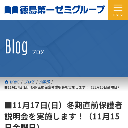
コ
ナ
ン
ビ
テ
ゲ
ン
ー
ツ
シ
へ
ョ
Blog
ス
ン
キ
に
ブログ
ッ
移
プ
動
HOME
ブログ
小学部
■11月17日(日）冬期直前保護者説明会を実施します！（11月15日金曜日）
■11月17日(日）冬期直前保護者
説明会を実施します！（11月15
日金曜日）