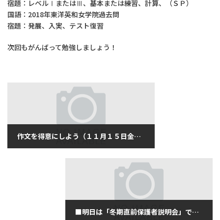
宿題：レベルⅠまたはⅢ、基本または練習、計算、（ＳＰ）
国語：2018年東洋英和女学院過去問
宿題：発展、入実、テスト復習
次回もがんばって勉強しましょう！
作文を得意にしよう（１１月１５日金曜日）
2019年11月15日
■明日は「冬期直前保護者説明会」です！（11月16日土曜日）