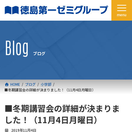
コ
ナ
ン
ビ
テ
ゲ
ン
ー
ツ
シ
へ
ョ
Blog
ス
ン
キ
に
ブログ
ッ
移
プ
動
HOME
ブログ
小学部
■冬期講習会の詳細が決まりました！（11月4日月曜日）
■冬期講習会の詳細が決まりま
した！（11月4日月曜日）
2019年11月4日