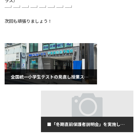
ラス）
─┘─┘─┘─┘─┘─┘─┘─┘
次回も頑張りましょう！
全国統一小学生テストの見直し授業スタート（１１月４日月曜日）
2019年11月4日
■「冬期直前保護者説明会」を実施します！（11月5日火曜日）
2019年11月5日