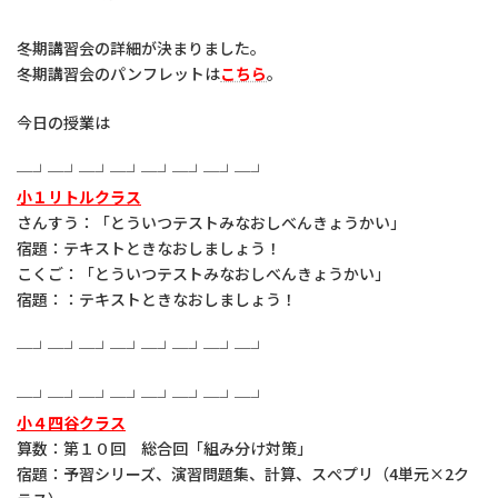
冬期講習会の詳細が決まりました。
冬期講習会のパンフレットは
こちら
。
今日の授業は
─┘─┘─┘─┘─┘─┘─┘─┘
小１リトルクラス
さんすう：「とういつテストみなおしべんきょうかい」
宿題：テキストときなおしましょう！
こくご：「とういつテストみなおしべんきょうかい」
宿題：：テキストときなおしましょう！
─┘─┘─┘─┘─┘─┘─┘─┘
─┘─┘─┘─┘─┘─┘─┘─┘
小４四谷クラス
算数：第１０回 総合回「組み分け対策」
宿題：予習シリーズ、演習問題集、計算、スぺプリ（4単元×2ク