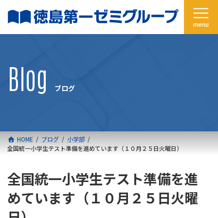
コ
ナ
ン
ビ
テ
ゲ
ン
ー
ツ
シ
へ
ョ
Blog
ス
ン
キ
に
ブログ
ッ
移
プ
動
HOME
ブログ
小学部
全国統一小学生テスト準備を進めています（１０月２５日火曜日）
全国統一小学生テスト準備を進
めています（１０月２５日火曜
日）