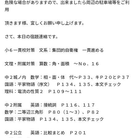
危険な場合がありますので、出来ましたら周辺の駐車場等をご利
用
頂きます様、宜しくお願い申し上げます。
さて、本日の宿題連絡です。
小６一貫校対策 文系：集団的自衛権 一貫進める
文理・附属対策 算数：角・面積 ～Ｎｏ．１６
中２城ノ内 数学：相・面・体 代～Ｐ３３、キＰ２０とＰ３７
国語：平家物語（序文） Ｐ１３４、１３５、本文チェック
理科：電流の性質２ Ｐ１０９～１１１
中２附属 英語：接続詞 Ｐ１１６、１１７
数学：二等辺三角形 Ｐ８０（１～３）、Ｐ８２
国語：平家物語 Ｐ１３４、１３５、本文チェック
中２公立 英語：比較まとめ Ｐ２０１