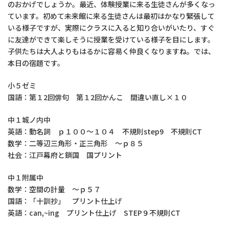
のおかげでしょうか。最近、体験授業に来る生徒さんが多くなっ
ています。初めて未来館に来る生徒さんは最初はかなり緊張して
いる様子ですが、実際にクラスに入ると知り合いがいたり、すぐ
に友達ができて楽しそうに授業を受けている様子を目にします。
子供たちは大人よりもはるかに容易く仲良くなりますね。では、
本日の宿題です。
小５ゼミ
国語：第１2回俳句 第１2回かんこ 間違い直し×１０
中１城ノ内中
英語：動名詞 ｐ１００～１０４ 不規則step9 不規則CT
数学：二等辺三角形・正三角形 ～ｐ８５
社会：江戸幕府と鎖国 国プリント
中１附属中
数学：空間の計量 ～ｐ５７
国語：「十訓抄」 プリント仕上げ
英語：can,~ing プリント仕上げ STEP９不規則CT