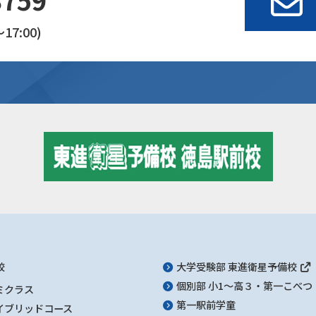
17:00)
校
大学受験部 東進衛星予備校
個別部 小1～高３・第一こべつ
ミクラス
第一駅前学童
イブリッドコース