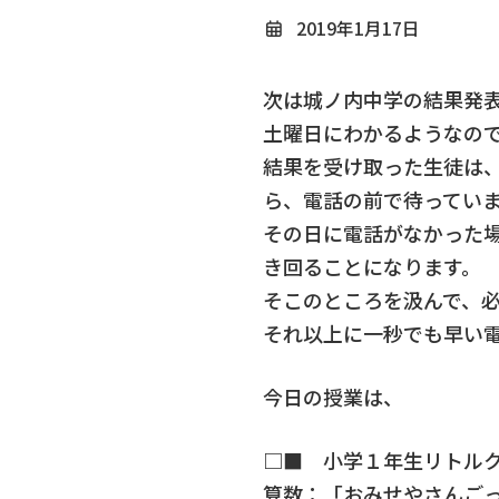
2019年1月17日
次は城ノ内中学の結果発
土曜日にわかるようなの
結果を受け取った生徒は
ら、電話の前で待ってい
その日に電話がなかった
き回ることになります。
そこのところを汲んで、
それ以上に一秒でも早い
今日の授業は、
□■ 小学１年生リトル
算数：「おみせやさんご