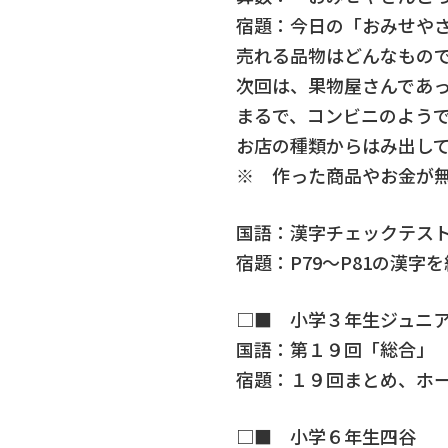
宿題：今日の「おみせや
売れる品物はどんなもの
次回は、果物屋さんであ
まるで、コンビニのよう
お店の種類からはみ出し
※ 作った商品やお金が
国語：漢字チェックテス
宿題：P79～P81の漢
□■ 小学３年生ジュニ
国語：第１９回「総合」
宿題：１９回まとめ、ホー
□■ 小学６年生四谷