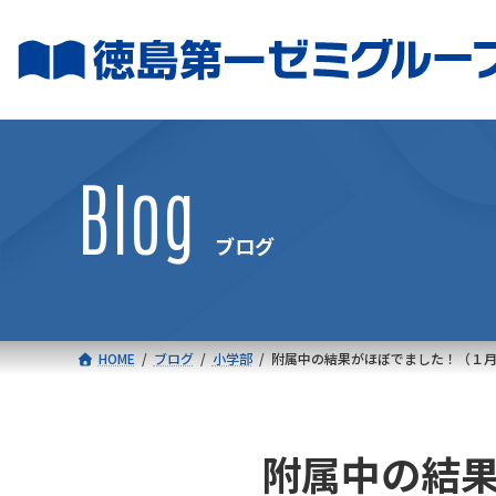
コ
ナ
ン
ビ
テ
ゲ
ン
ー
ツ
シ
へ
ョ
Blog
ス
ン
キ
に
ブログ
ッ
移
プ
動
HOME
ブログ
小学部
附属中の結果がほぼでました！（１
附属中の結