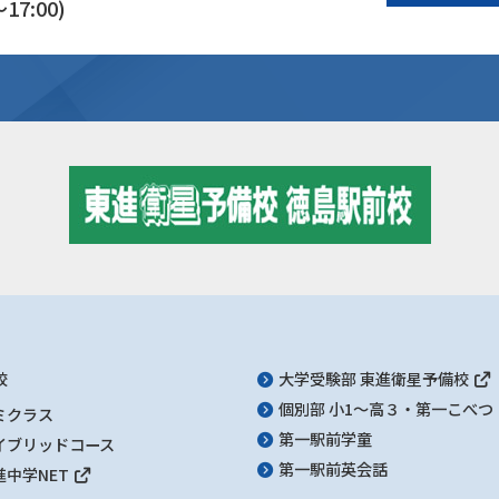
17:00)
校
大学受験部 東進衛星予備校
個別部 小1～高３・第一こべつ
ミクラス
第一駅前学童
イブリッドコース
第一駅前英会話
進中学NET