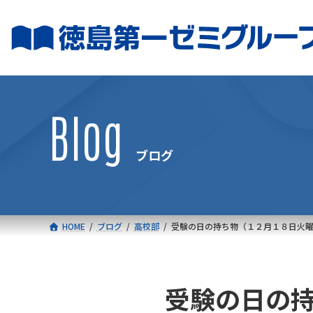
コ
ナ
ン
ビ
テ
ゲ
ン
ー
ツ
シ
へ
ョ
Blog
ス
ン
キ
に
ブログ
ッ
移
プ
動
HOME
ブログ
高校部
受験の日の持ち物（１２月１８日火
受験の日の