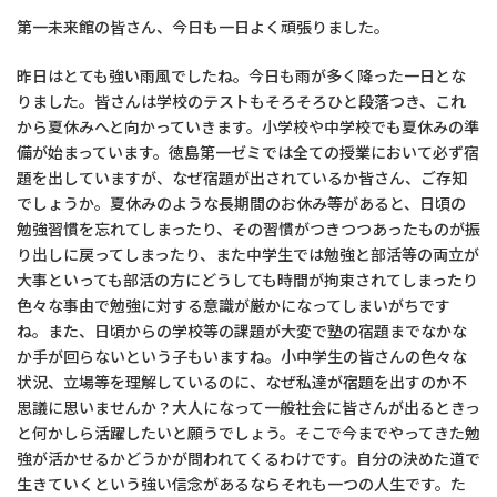
第一未来館の皆さん、今日も一日よく頑張りました。
昨日はとても強い雨風でしたね。今日も雨が多く降った一日とな
りました。皆さんは学校のテストもそろそろひと段落つき、これ
から夏休みへと向かっていきます。小学校や中学校でも夏休みの準
備が始まっています。徳島第一ゼミでは全ての授業において必ず宿
題を出していますが、なぜ宿題が出されているか皆さん、ご存知
でしょうか。夏休みのような長期間のお休み等があると、日頃の
勉強習慣を忘れてしまったり、その習慣がつきつつあったものが振
り出しに戻ってしまったり、また中学生では勉強と部活等の両立が
大事といっても部活の方にどうしても時間が拘束されてしまったり
色々な事由で勉強に対する意識が厳かになってしまいがちです
ね。また、日頃からの学校等の課題が大変で塾の宿題までなかな
か手が回らないという子もいますね。小中学生の皆さんの色々な
状況、立場等を理解しているのに、なぜ私達が宿題を出すのか不
思議に思いませんか？大人になって一般社会に皆さんが出るときっ
と何かしら活躍したいと願うでしょう。そこで今までやってきた勉
強が活かせるかどうかが問われてくるわけです。自分の決めた道で
生きていくという強い信念があるならそれも一つの人生です。た