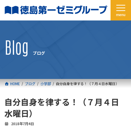
コ
ナ
ン
ビ
テ
ゲ
ン
ー
ツ
シ
へ
ョ
Blog
ス
ン
キ
に
ブログ
ッ
移
プ
動
HOME
ブログ
小学部
自分自身を律する！（７月４日水曜日）
自分自身を律する！（７月４日
水曜日）
2018年7月4日