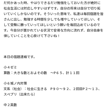
だ何かあった時、やはりできるだけ勉強をしておいた方が絶対に
社会生活には対応しやすいはずです。自分の将来は自分で切り拓
いていくしかないのです。そういった意味で、私達は毎回宿題を皆
さんに出し、勉強する時間を少しでも増やしていってほしい、そ
して受験に勝っていってほしいという願いを毎回込めているので
す。今自分が置かれている状況で安易な方向に流れず、自分自身を
律していくことを心掛けて下さいね！
本日の宿題連絡です。
小４ゼミ
算数：大きな数とおよその数 ～P６５、計１１回
小６城ノ内対策
文系（社会）：社会に生きる P９０～９２、２回目P２～１３、
スぺプリ（出来たら）
中２英数