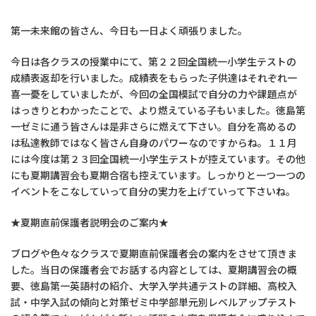
第一未来館の皆さん、今日も一日よく頑張りました。
今日は各クラスの授業中にて、第２２回全国統一小学生テストの
成績表返却を行いました。成績表をもらった子供達はそれぞれ一
喜一憂をしていましたが、今回の全国模試で自分の力や課題点が
はっきりとわかったことで、より燃えている子もいました。徳島第
一ゼミに通う皆さんは是非さらに燃えて下さい。自分を高めるの
は私達教師ではなく皆さん自身のパワーなのですからね。１１月
には今度は第２３回全国統一小学生テストが控えています。その他
にも夏期講習会も夏期合宿も控えています。しっかりと一つ一つの
イベントをこなしていって自分の実力を上げていって下さいね。
★夏期直前保護者説明会のご案内★
ブログや色々なクラスで夏期直前保護者会の案内をさせて頂きま
した。当日の保護者会でお話する内容としては、夏期講習会の概
要、徳島第一英語村の紹介、大学入学共通テストの詳細、高校入
試・中学入試の傾向と対策ゼミ中学部単元別レベルアップテスト