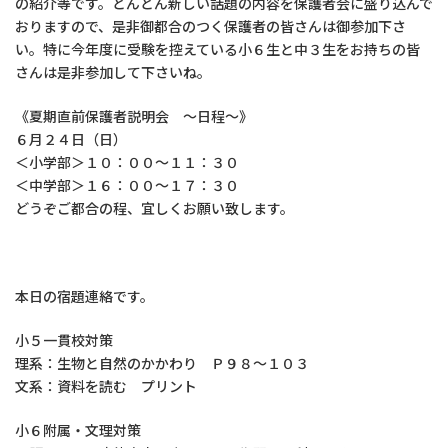
の紹介等です。どんどん新しい話題の内容を保護者会に盛り込んで
おりますので、是非御都合のつく保護者の皆さんは御参加下さ
い。特に今年度に受験を控えている小６生と中３生をお持ちの皆
さんは是非参加して下さいね。
《夏期直前保護者説明会 ～日程～》
６月２４日（日）
＜小学部＞１０：００～１１：３０
＜中学部＞１６：００～１７：３０
どうぞご都合の程、宜しくお願い致します。
本日の宿題連絡です。
小５一貫校対策
理系：生物と自然のかかわり Ｐ９８～１０３
文系：資料を読む プリント
小６附属・文理対策