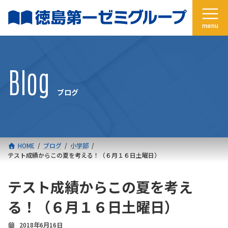
コ
ナ
ン
ビ
テ
ゲ
ン
ー
ツ
シ
へ
ョ
Blog
ス
ン
キ
に
ブログ
ッ
移
プ
動
HOME
ブログ
小学部
テスト成績からこの夏を考える！（６月１６日土曜日）
テスト成績からこの夏を考え
る！（６月１６日土曜日）
2018年6月16日