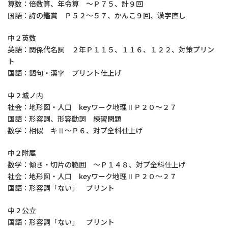
算数：倍数算、年令算 ～Ｐ７５、計９回
国語：詩の鑑賞 Ｐ５２～５７、かんこ９回、漢字直し
中２英数
英語：関係代名詞 ２年Ｐ１１５、１１６、１２２、対策プリン
ト
国語：語句・漢字 プリント仕上げ
中２城ノ内
社会：地形図・人口 keyワーク地理ⅡＰ２０～２７
国語：形容詞、形容動詞 練習問題
数学：相似 キⅡ～Ｐ６、対プ全科仕上げ
中２附属
数学：傾き・切片の範囲 ～Ｐ１４８、対プ全科仕上げ
社会：地形図・人口 keyワーク地理ⅡＰ２０～２７
国語：形容詞「ない」 プリント
中２公立
国語：形容詞「ない」 プリント