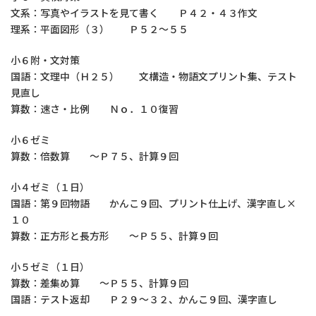
文系：写真やイラストを見て書く Ｐ４２・４３作文
理系：平面図形（３） Ｐ５２～５５
小６附・文対策
国語：文理中（Ｈ２５） 文構造・物語文プリント集、テスト
見直し
算数：速さ・比例 Ｎｏ．１０復習
小６ゼミ
算数：倍数算 ～Ｐ７５、計算９回
小４ゼミ（１日）
国語：第９回物語 かんこ９回、プリント仕上げ、漢字直し×
１０
算数：正方形と長方形 ～Ｐ５５、計算９回
小５ゼミ（１日）
算数：差集め算 ～Ｐ５５、計算９回
国語：テスト返却 Ｐ２９～３２、かんこ９回、漢字直し