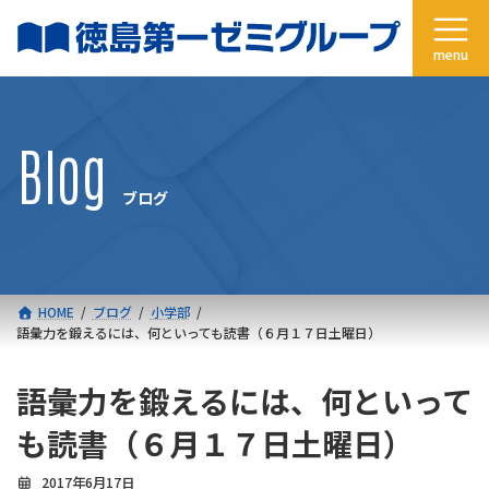
コ
ナ
ン
ビ
テ
ゲ
ン
ー
ツ
シ
へ
ョ
Blog
ス
ン
キ
に
ブログ
ッ
移
プ
動
HOME
ブログ
小学部
語彙力を鍛えるには、何といっても読書（６月１７日土曜日）
語彙力を鍛えるには、何といって
も読書（６月１７日土曜日）
2017年6月17日