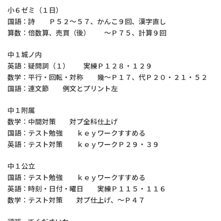
小６ゼミ（１日）
国語：詩 Ｐ５２～５７、かんこ９回、漢字直し
算数：倍数算、売買（後） ～Ｐ７５、計算９回
中１城ノ内
英語：疑問詞（１） 実練Ｐ１２８・１２９
数学：平行・回転・対称 幾～Ｐ１７、代Ｐ２０・２１・５２
国語：連文節 例文とプリント左
中１附属
数学：中間対策 対プ全科仕上げ
国語：テスト勉強 ｋｅｙワークすすめる
英語：テスト対策 ｋｅｙワークＰ２９・３９
中１公立
国語：テスト勉強 ｋｅｙワークすすめる
英語：時刻・日付・曜日 実練Ｐ１１５・１１６
数学：テスト対策 対プ仕上げ、～Ｐ４７