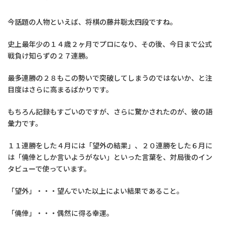
今話題の人物といえば、将棋の藤井聡太四段ですね。
史上最年少の１４歳２ヶ月でプロになり、その後、今日まで公式
戦負け知らずの２７連勝。
最多連勝の２８もこの勢いで突破してしまうのではないか、と注
目度はさらに高まるばかりです。
もちろん記録もすごいのですが、さらに驚かされたのが、彼の語
彙力です。
１１連勝をした４月には「望外の結果」、２０連勝をした６月に
は「僥倖としか言いようがない」といった言葉を、対局後のイン
タビューで使っています。
「望外」・・・望んでいた以上によい結果であること。
「僥倖」・・・偶然に得る幸運。