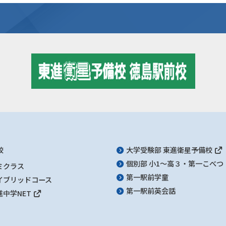
校
大学受験部 東進衛星予備校
個別部 小1～高３・第一こべつ
ミクラス
第一駅前学童
イブリッドコース
第一駅前英会話
進中学NET