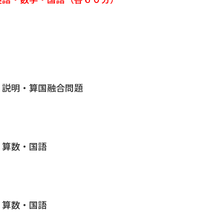
》
 説明・算国融合問題
 算数・国語
 算数・国語