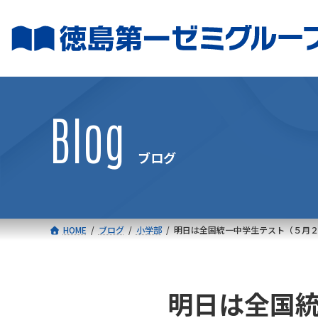
コ
ナ
ン
ビ
テ
ゲ
ン
ー
ツ
シ
へ
ョ
Blog
ス
ン
キ
に
ブログ
ッ
移
プ
動
HOME
ブログ
小学部
明日は全国統一中学生テスト（５月
明日は全国