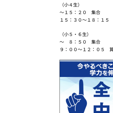
（小４生）
～１５：２０ 集合
１５：３０～１８：１５
（小５・６生）
～ ８：５０ 集合
９：００～１２：０５ 