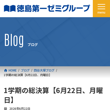
コ
ナ
ン
ビ
テ
ゲ
ン
ー
ツ
シ
へ
ョ
Blog
ス
ン
キ
に
ブログ
ッ
移
プ
動
HOME
ブログ
四谷大塚ブログ
1学期の総決算【6月22日、月曜日】
1学期の総決算【6月22日、月曜
日】
2026年6月22日