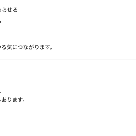
わらせる
る
やる気につながります。
、
もあります。