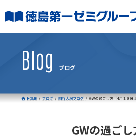
コ
ナ
ン
ビ
テ
ゲ
ン
ー
ツ
シ
へ
ョ
Blog
ス
ン
キ
に
ブログ
ッ
移
プ
動
HOME
ブログ
四谷大塚ブログ
GWの過ごし方（4月１８日
GWの過ごし